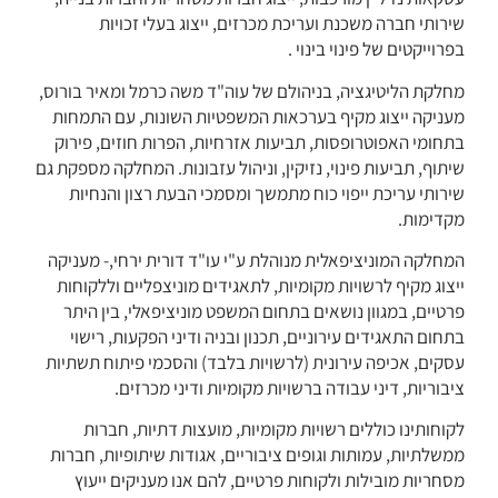
שירותי חברה משכנת ועריכת מכרזים, ייצוג בעלי זכויות
בפרוייקטים של פינוי בינוי .
מחלקת הליטיגציה, בניהולם של עוה"ד משה כרמל ומאיר בורוס,
מעניקה ייצוג מקיף בערכאות המשפטיות השונות, עם התמחות
בתחומי האפוטרופסות, תביעות אזרחיות, הפרות חוזים, פירוק
שיתוף, תביעות פינוי, נזיקין, וניהול עזבונות. המחלקה מספקת גם
שירותי עריכת ייפוי כוח מתמשך ומסמכי הבעת רצון והנחיות
מקדימות.
המחלקה המוניציפאלית מנוהלת ע"י עו"ד דורית ירחי,-
מעניקה
ייצוג מקיף לרשויות מקומיות, לתאגידים מוניצפליים וללקוחות
פרטיים, במגוון נושאים בתחום המשפט מוניציפאלי, בין היתר
בתחום התאגידים עירוניים, תכנון ובניה ודיני הפקעות, רישוי
עסקים, אכיפה עירונית (לרשויות בלבד) והסכמי פיתוח תשתיות
ציבוריות, דיני עבודה ברשויות מקומיות ודיני מכרזים.
לקוחותינו כוללים רשויות מקומיות, מועצות דתיות, חברות
ממשלתיות, עמותות וגופים ציבוריים, אגודות שיתופיות, חברות
מסחריות מובילות ולקוחות פרטיים, להם אנו מעניקים ייעוץ