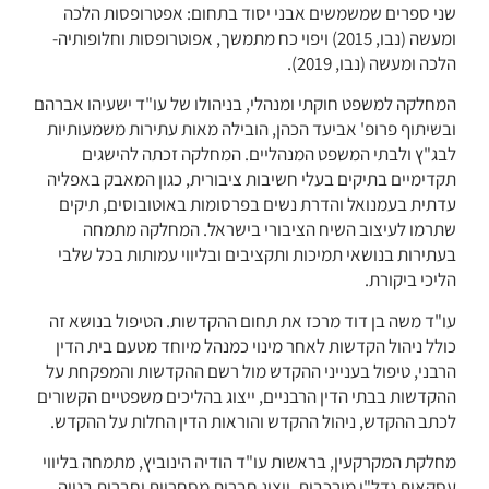
שני ספרים שמשמשים אבני יסוד בתחום: אפטרופסות הלכה
ומעשה (נבו, 2015) ויפוי כח מתמשך, אפוטרופסות וחלופותיה-
הלכה ומעשה (נבו, 2019).
המחלקה למשפט חוקתי ומנהלי, בניהולו של עו"ד ישעיהו אברהם
ובשיתוף פרופ' אביעד הכהן, הובילה מאות עתירות משמעותיות
לבג"ץ ולבתי המשפט המנהליים. המחלקה זכתה להישגים
תקדימיים בתיקים בעלי חשיבות ציבורית, כגון המאבק באפליה
עדתית בעמנואל והדרת נשים בפרסומות באוטובוסים, תיקים
שתרמו לעיצוב השיח הציבורי בישראל. המחלקה מתמחה
בעתירות בנושאי תמיכות ותקציבים ובליווי עמותות בכל שלבי
הליכי ביקורת.
עו"ד משה בן דוד מרכז את תחום ההקדשות. הטיפול בנושא זה
כולל ניהול הקדשות לאחר מינוי כמנהל מיוחד מטעם בית הדין
הרבני, טיפול בענייני ההקדש מול רשם ההקדשות והמפקחת על
ההקדשות בבתי הדין הרבניים, ייצוג בהליכים משפטיים הקשורים
לכתב ההקדש, ניהול ההקדש והוראות הדין החלות על ההקדש.
מחלקת המקרקעין, בראשות עו"ד הודיה הינוביץ, מתמחה בליווי
עסקאות נדל"ן מורכבות, ייצוג חברות מסחריות וחברות בנייה,