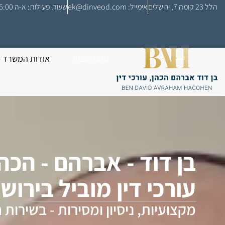
לתוכן
הלל 23 קומה 7, ירושלים
אימייל: ek@dinveod.com
שעות פעילות: א-ה 08:00-16:00
עמוד הבית
אודות המשרד
בן דוד - אברהם - הכה
עורכי דין מוביל בירוש
מקצועיות, ניסיון ומסירות - בשירות