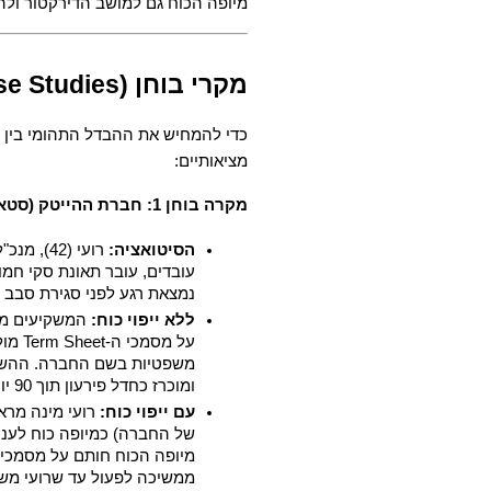
מיופה הכוח גם למושב הדירקטור ולה
מקרי בוחן (Case Studies) מציאותיים מהשטח
מציאותיים:
מקרה בוחן 1: חברת ההייטק (סטארט-אפ) בשלבי גיוס הון
הסיטואציה:
נמצאת רגע לפני סגירת סבב גיוס (Round A) ממשקיעים 
ללא ייפוי כוח:
ומוכרז כחדל פירעון תוך 90 יום.
עם ייפוי כוח:
ממשיכה לפעול עד שרועי משת