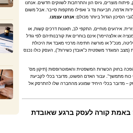
ימים כלילות לבניית אסטרטגיות שיווק, פיתוח מוצרים, גיוס הון והתרחבות לשווקים חדשים. אנחנו 
מבטחים את העסק מפני שריפות, רעידות אדמה, תביעות צד ג' ואפילו מתקפות סייבר. אבל משום 
גבי הסיכון הגדול ביותר מכולם: 
אנחנו עצמנו
.
הסטטיסטיקה הרפואית היא קרה ואכזרית. אירועים מוחיים, התקפי לב, תאונות דרכים קשות, או 
מחלות נוירולוגיות דגנרטיביות (כמו דמנציה או אלצהיימר) אינם בוחרים את קורבנותיהם לפי גודל 
מחזור המכירות שלהם. כאשר בעל שליטה, מנכ"ל או מורשה חתימה מרכזי מאבד את היכולת 
הקוגניטיבית או הפיזית לקבל החלטות (מצב המוגדר משפטית כ"אובדן כשירות"), העסק כולו נכנס 
בשנת 2016, מדינת ישראל חוללה מהפכה בחוק הכשרות המשפטית והאפוטרופסות (תיקון מס' 
18), והכניסה לחיינו את מנגנון ה"ייפוי כוח מתמשך". עבור האדם הפשוט, מדובר בכלי לקביעת 
זהות המטפל הרפואי. עבור בעל העסק – מדובר בכלי היחיד שמונע מהחברה שלו להתרסק אל 
הוואקום המשפטי: מה באמת קורה לעסק ברגע שאובדת 