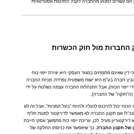
ושונאים סיכונים עסקיים, ולכן הם עשויים למנוע מהחברה לקבל החלטות אסטרטגיות 
התנגשות החוקים: חוק החברות מול חוק הכשרות 
אחת הטעויות הנפוצות ביותר של עורכי דין שאינם מתמחים במגזר העסקי היא יצירת ייפוי כוח 
מתמשך "רגיל" לבעל חברה. חשוב להבין: חברה בע"מ היא ישות משפטית נפרדת. מניות החברה 
די ייפוי הכוח), אבל התנהלות החברה עצמה נשלטת על ידי 
 (ה"חוקה" של החברה).
אם בעל המניות מאבד כשירות, מיופה הכוח יכול להיכנס לנעליו ולהיות "בעל המניות". אבל זה לא 
הופך אותו אוטומטית לדירקטור או למנכ"ל! אם תקנון החברה לא מאפשר לדירקטור למנות חליף 
(דירקטור מחליף), החברה תיוותר ללא דירקטוריון פעיל. לכן, עריכת ייפוי כוח מתמשך עסקי חייבת 
 של תקנון החברה
, כך שיאפשר את כניסתו החלקה של 