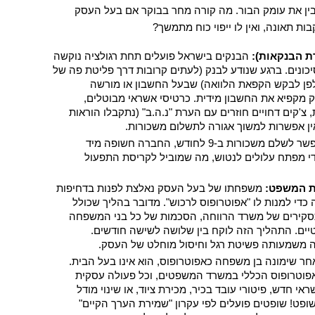
כדי להבין את גודל הפתרון, חובה להבין את עומק הבור. מה קורה מחר בבוקר אם בעל העסק 
 תאונה, ואין לו ייפוי כוח מתמשך?
ת הבנקאות):
 הבנקים בישראל פועלים תחת רגולציה נוקשה 
של איסור הלבנת הון וניהול סיכונים. ברגע שנודע לבנק (לעתים קרובות דרך פליטת פה של 
קרוב משפחה או שותף שמטלפן לבקש הקפאת הלוואה) שבעל החשבון או מורשה 
החתימה איבד כשירות – הבנק מקפיא את החשבון מידית. כרטיסי אשראי מבוטלים, 
הרשאות לחיוב חשבון נעצרות, צ'קים דחויים חוזרים עם הערת "נ.ה.ב" (נתקבלו הוראות 
ואין אפשרות למשוך אגורה לתשלום משכורות.
 כשאי אפשר לשלם משכורות ב-9 לחודש, החברה חשופה מיד 
לתביעות של הלנת שכר. עובדי מפתח עלולים לנטוש, מה שמוביל לקריסת התפעול 
ית המשפט:
 משפחתו של בעל העסק נאלצת לפנות בדחיפות 
לבית המשפט לענייני משפחה כדי למנות לו "אפוטרופוס לרכוש". מדובר בהליך שכולל 
חוות דעת של פקידות סעד, תסקירים של משרד הרווחה, הסכמות של כל בני המשפחה 
מדרגה ראשונה, ודיונים משפטיים. התהליך הזה לוקח בין שלושה לשישה חודשים. 
 משמעותה פשיטת רגל וחיסול מוחלט של העסק.
 גם לאחר שימונה בן משפחה כאפוטרופוס, הוא אינו בעל הבית. 
עליו להגיש דו"חות שנתיים לאפוטרופוס הכללי במשרד המשפטים, וכל פעולה עסקית 
משמעותית (כמו לקיחת קו אשראי חדש, פיטורי עובד בכיר, מכירת ציוד, או שינוי מודל 
עסקי) דורשת את אישורו של שופט! שופטים פועלים לפי עקרון "שמירת הערך הקיים" 