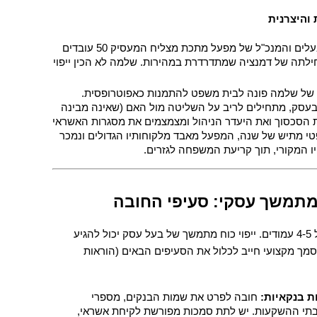
 שלמה (68), הבעלים והמנכ"ל של מפעל מתכת מצליח המעסיק 50 עובדים 
בדרום. שלמה מאובחן עם תחילתה של דמנציה שמתדרדרת במהירות. שלמה לא הכין ייפוי 
 אשתו של שלמה פונה לבית משפט להתמנות כאפוטרופסית. 
במקביל, שני ילדיו, שעובדים בעסק, מתחילים לריב על השליטה מול האם (שאינה מבינה 
בתעשייה). הבנקים מזהים את הסכסוך ואת היעדר הניהול ומצמצמים את מסגרות האשראי 
של המפעל. לאחר הליך משפטי מתיש של שנה, המפעל מאבד מלקוחותיו הגדולים ונמכר 
ו המקורי, תוך קריעת המשפחה לגזרים.
 מתמשך עסקי: סעיפי החובה
ייפוי כוח מתמשך רגיל כולל בדרך כלל 4-5 עמודים. ייפוי כוח מתמשך של בעל עסק יכול להגיע 
ל-15 עמודים של הנחיות מפורטות. מסמך מקצועי חייב לכלול את הסעיפים הבאים (הוראות 
ת בנקאיות:
 חובה לפרט את שמות הבנקים, מספרי 
החשבונות, חברות האשראי ובתי ההשקעות. יש לתת סמכות מפורשת לקיחת אשראי, 