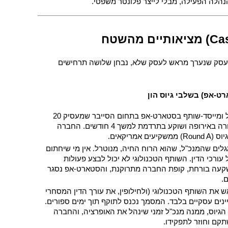
נהלה הפעילה, מבלי לייצר פלונטר משפטי.
כדי להמחיש את ההבדל התהומי בין עסק שנערך מראש לעסק שלא, נבחן שלושה תרחישים 
 רועי (42), מנכ"ל ומייסד-שותף בסטארט-אפ בתחום הסייבר שמעסיק 20 
עובדים, עובר תאונת סקי חמורה באירופה ושוקע בתרדמת למשך 4 חודשים. החברה 
אמריקאים.
 המשקיעים מגלים שהמנכ"ל, שהוא הרוח החיה, מנוטרל. אין מי שיחתום 
על מסמכי ה-Term Sheet מול עורכי הדין. השותף הטכנולוגי לא יכול לבצע פעולות 
משפטיות בשם החברה. ההשקעה בורחת, קופת החברה מתרוקנת, והסטארט-אפ נסגר 
 רועי מינה מראש את השותף הטכנולוגי (ולחילופין, את עורך הדין המסחרי 
של החברה) כמיופה כוח לעניינים עסקיים בלבד. המסמך נכנס לתוקף תוך ימים ספורים. 
מיופה הכוח חותם על מסמכי הגיוס, ממנה מנכ"ל זמני שינהל את האופרציה, והחברה 
קם וחוזר לתפקידו.