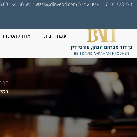
לתוכן
הלל 23 קומה 7, ירושלים
אימייל: ek@dinveod.com
שעות פעילות: א-ה 08:00-16:00
עמוד הבית
אודות המשרד
דף ה
המלא